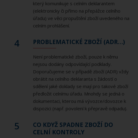
který komunikuje s celním deklarantem
(elektronicky či přímo na přepážce celního
úřadu) ve věci propuštění zboží uvedeného na
celním prohlášení.
4
PROBLEMATICKÉ ZBOŽÍ (ADR…)
Není problematické zboží, pouze k němu
nejsou dodány odpovídající podklady.
Doporučujeme se v případě zboží (ADR) vždy
obrátit na celního deklaranta s žádostí o
sdělení jaké doklady se mají pro takové zboží
předložit celnímu úřadu. Mnohdy se jedná o
dokumentaci, kterou má vývozce/dovozce k
dispozici (např. povolení k přepravě odpadu).
5
CO KDYŽ SPADNE ZBOŽÍ DO
CELNÍ KONTROLY