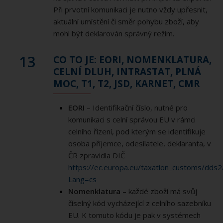
Při prvotní komunikaci je nutno vždy upřesnit,
aktuální umístění či směr pohybu zboží, aby
mohl být deklarován správný režim.
13
CO TO JE: EORI, NOMENKLATURA,
CELNÍ DLUH, INTRASTAT, PLNÁ
MOC, T1, T2, JSD, KARNET, CMR
EORI
– Identifikační číslo, nutné pro
komunikaci s celní správou EU v rámci
celního řízení, pod kterým se identifikuje
osoba příjemce, odesílatele, deklaranta, v
ČR zpravidla DIČ
https://ec.europa.eu/taxation_customs/dds2
Lang=cs
Nomenklatura
– každé zboží má svůj
číselný kód vycházející z celního sazebníku
EU. K tomuto kódu je pak v systémech