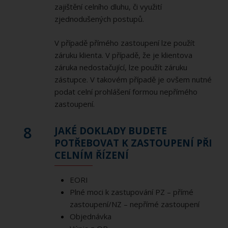
zajištění celního dluhu, či využití
zjednodušených postupů.
V případě přímého zastoupení lze použít
záruku klienta. V případě, že je klientova
záruka nedostačující, lze použít záruku
zástupce. V takovém případě je ovšem nutné
podat celní prohlášení formou nepřímého
zastoupení.
8
JAKÉ DOKLADY BUDETE
POTŘEBOVAT K ZASTOUPENÍ PŘI
CELNÍM ŘÍZENÍ
EORI
Plné moci k zastupování PZ – přímé
zastoupení/NZ – nepřímé zastoupení
Objednávka