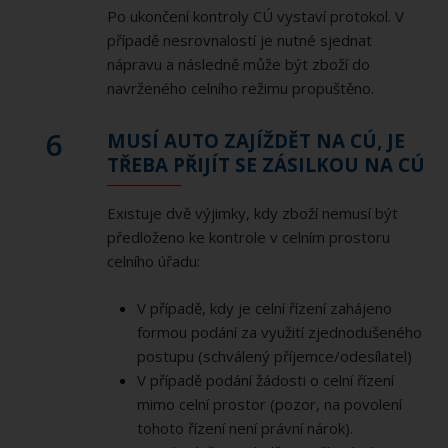
Po ukončení kontroly CÚ vystaví protokol. V
případě nesrovnalostí je nutné sjednat
nápravu a následně může být zboží do
navrženého celního režimu propuštěno.
6
MUSÍ AUTO ZAJÍŽDĚT NA CÚ, JE
TŘEBA PŘIJÍT SE ZÁSILKOU NA CÚ
Existuje dvě výjimky, kdy zboží nemusí být
předloženo ke kontrole v celním prostoru
celního úřadu:
V případě, kdy je celní řízení zahájeno
formou podání za využití zjednodušeného
postupu (schválený příjemce/odesílatel)
V případě podání žádosti o celní řízení
mimo celní prostor (pozor, na povolení
tohoto řízení není právní nárok).