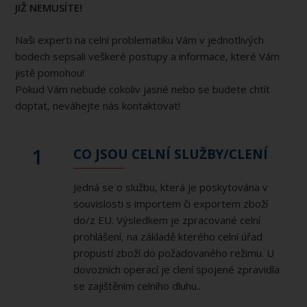
JIŽ NEMUSÍTE!
Naši experti na celní problematiku Vám v jednotlivých
bodech sepsali veškeré postupy a informace, které Vám
jistě pomohou!
Pokud Vám nebude cokoliv jasné nebo se budete chtít
doptat, neváhejte nás kontaktovat!
1
CO JSOU CELNÍ SLUŽBY/CLENÍ
Jedná se o službu, která je poskytována v
souvislosti s importem či exportem zboží
do/z EU. Výsledkem je zpracované celní
prohlášení, na základě kterého celní úřad
propustí zboží do požadovaného režimu. U
dovozních operací je clení spojené zpravidla
se zajištěním celního dluhu..