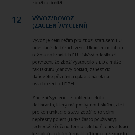
zboží nedohlíží.
12
VÝVOZ/DOVOZ
(ZACLENÍ/VYCLENÍ)
Vývoz je celní režim pro zboží statusem EU
odesílané do třetích zemí. Ukončením tohoto
režimu na hranicích EU získává odesílatel
potvrzení, že zboží vystoupilo z EU a může
tak fakturu (daňový doklad) zanést do
daňového přiznání a uplatnit nárok na
osvobození od DPH.
Zaclení/vyclení
– z pohledu celního
deklaranta, který má poskytnout službu, ale i
pro komunikaci o stavu zboží je to velmi
nepřesný pojem (i když často používaný).
Jednoduše řečeno forma celního řízení vedoucí
ke splnění celních formalit při importu/exportu.