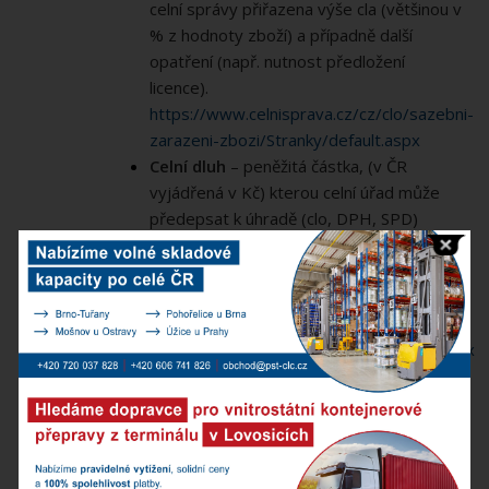
celní správy přiřazena výše cla (většinou v
% z hodnoty zboží) a případně další
opatření (např. nutnost předložení
licence).
https://www.celnisprava.cz/cz/clo/sazebni-
zarazeni-zbozi/Stranky/default.aspx
Celní dluh
– peněžitá částka, (v ČR
vyjádřená v Kč) kterou celní úřad může
předepsat k úhradě (clo, DPH, SPD)
Intrastat
– vnitrounijní evidence o
pohybu zboží mezi státy EU, povinnost
vykazování je definována v Celním zákoně.
https://www.celnisprava.cz/cz/dalsi-
kompetence/intrastat/Stranky/default.aspx
Plná moc
– písemný dokument, který
konkretizuje Celnímu úřadu práva a
povinnosti osob či subjektů účastnících se
celního řízení
T1, T2
– tranzitní celní prohlášení, na