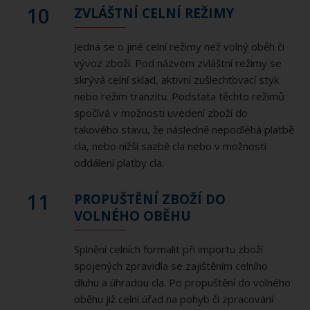
10
ZVLÁŠTNÍ CELNÍ REŽIMY
Jedná se o jiné celní režimy než volný oběh či
vývoz zboží. Pod názvem zvláštní režimy se
skrývá celní sklad, aktivní zušlechťovací styk
nebo režim tranzitu. Podstata těchto režimů
spočívá v možnosti uvedení zboží do
takového stavu, že následně nepodléhá platbě
cla, nebo nižší sazbě cla nebo v možnosti
oddálení platby cla.
11
PROPUŠTĚNÍ ZBOŽÍ DO
VOLNÉHO OBĚHU
Splnění celních formalit při importu zboží
spojených zpravidla se zajištěním celního
dluhu a úhradou cla. Po propuštění do volného
oběhu již celní úřad na pohyb či zpracování