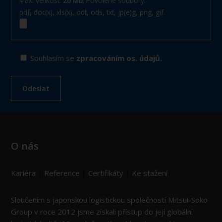
Max. velikost:
20 Mb
; Povolené soubory:
pdf, doc(x), xls(x), odt, ods, txt, jp(e)g, png, gif.
Souhlasím se
zpracováním os. údajů.
O nás
Kariéra
|
Reference
|
Certifikáty
|
Ke stažení
Sloučením s japonskou logistickou společností Mitsui-Soko
Group v roce 2012 jsme získali přístup do její globální