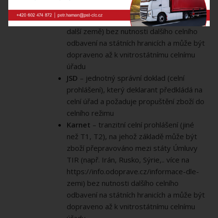
jehož základě může být zboží
přepravováno mezi státy Úmluvy (EU a
další země) bez nutnosti dalšího celního
odbavení na státních hranicích a může být
dopraveno až k vnitrostátnímu celnímu
úřadu
JSD
– jednotný správní doklad (celní
prohlášení), který deklarant předkládá na
celní úřad a požaduje propuštění zboží do
celního režimu
Karnet
– tranzitní celní prohlášení (jiné
než T1, T2), na jehož základě může být
zboží přepravováno mezi státy Úmluvy
TIR (např. Irán, Rusko, Sýrie,.. více na
https://info.odoprave.cz/informace-dle-
zemi) bez nutnosti dalšího celního
odbavení na státních hranicích a může být
dopraveno až k vnitrostátnímu celnímu