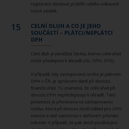
registrace sledovat průběh celního odbavení
svých zásilek.
15
CELNÍ DLUH A CO JE JEHO
SOUČÁSTÍ – PLÁTCI/NEPLÁTCI
DPH
Celní dluh je peněžitá částka, kterou celní úřad
může předepsat k úhradě (clo, DPH, SPD).
V případě, kdy zastupovaná osoba je plátcem
DPH v ČR, je správcem daně při dovozu
finanční úřad. To znamená, že celní úřad při
dovozu DPH nepředepisuje k úhradě. Tato
povinnost je přenesena na zastupovanou
osobu, která při dovozu zboží základ pro DPH
stanoví a daň samotnou v daňovém přiznání
odvede. V případě, že pak zboží používá pro