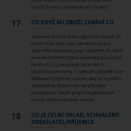
tranzit či vývoz) nepřesahuje 2 hodiny.
17
CO KDYŽ MI ZBOŽÍ ZABAVÍ CÚ
Zabavení zboží je zcela výjimečná situace, ke
které může dojít např. porušením práva
duševního vlastnictví, popř. zjištěním, že zboží
je svou charakteristikou nevhodné pro použití
na trhu EU, tj. nesplňuje zdravotní či
bezpečnostní normy. V takovém případě bude
deklarant (příjemce) vyzván, aby se vyjádřil k
zahájenému řízení a vyvrátil případné
pochybnosti. Stejné právo k vyjádření má
rovněž držitel ochranné známky.
18
CO JE CELNÍ SKLAD, SCHVÁLENÝ
ODESÍLATEL/PŘÍJEMCE