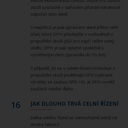
vlastní ekonomickou činnost, může si u tohoto
zboží současně v daňovém přiznání nárokovat
odpočet této daně.
U neplátců je pak správcem daně přímo celní
úřad, který DPH předepíše v rozhodnutí o
propuštění zboží (JSD pro např. režim volný
oběh). DPH je pak splatné společně s
vyměřeným clem (zpravidla do 10 dní).
V případě, že se v celním řízení rozhoduje o
propuštění zboží podléhající SPD (vybrané
výrobky se sazbou SPD >0), je SPD rovněž
součástí celního dluhu.
16
JAK DLOUHO TRVÁ CELNÍ ŘÍZENÍ
Délka celního řízení se samozřejmě odvíjí od
mnoha faktorů.