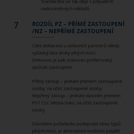
Standardně se tak děje v případech
nadrozměrných nákladů.
7
ROZDÍL PZ – PŘÍMÉ ZASTOUPENÍ
/NZ – NEPŘÍMÉ ZASTOUPENÍ
Celní deklarace u smluvních partnerů někdy
vyžadují oba druhy plných mocí.
Smlouvou je pak stanoven preferovaný
způsob zastoupení.
Přímý zástup – jednání jménem zastoupené
osoby, na účet zastoupené osoby
Nepřímý zástup – jednání vlastním jménem
PST CLC Mitsui-Soko, na účet zastoupené
osoby
Důvodem požadavku podepsání obou typů
plných mocí, je alternativní možnost použití