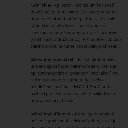
Celní sklad
– prostor, kde lze umístit zboží
dovážené ze zemí mimo EU na neomezenou
dobu bez nutnosti přímé platby cla. V celním
skladu lze se zbožím zacházet pouze v
rozsahu nezbytně nutném pro další přepravu
(třídit, vážit, sdružovat,…). Pro uvolnění zboží z
celního skladu je nutné podat celní prohlášení.
Schválený odesílatel
– forma zjednodušení
udělená společnosti celním úřadem, která je
oprávněna podat a vydat celní prohlášení pro
režim tranzitu bez nutnosti fyzického
předložení zboží na celní úřad. Zboží se tak
nachází po celou dobu na místě nakládky na
dopravním prostředku.
Schválený příjemce
– forma zjednodušení
udělená společnosti celním úřadem, která je
oprávněna ukončit režim tranzitu při dovozu a