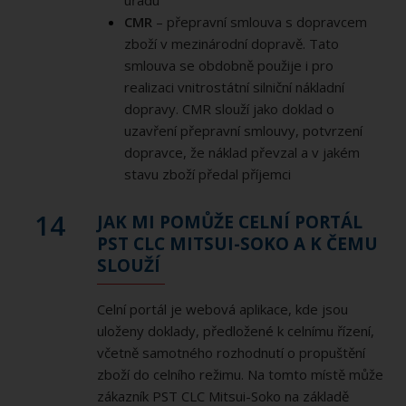
úřadu
CMR
– přepravní smlouva s dopravcem
zboží v mezinárodní dopravě. Tato
smlouva se obdobně použije i pro
realizaci vnitrostátní silniční nákladní
dopravy. CMR slouží jako doklad o
uzavření přepravní smlouvy, potvrzení
dopravce, že náklad převzal a v jakém
stavu zboží předal příjemci
14
JAK MI POMŮŽE CELNÍ PORTÁL
PST CLC MITSUI-SOKO A K ČEMU
SLOUŽÍ
Celní portál je webová aplikace, kde jsou
uloženy doklady, předložené k celnímu řízení,
včetně samotného rozhodnutí o propuštění
zboží do celního režimu. Na tomto místě může
zákazník PST CLC Mitsui-Soko na základě