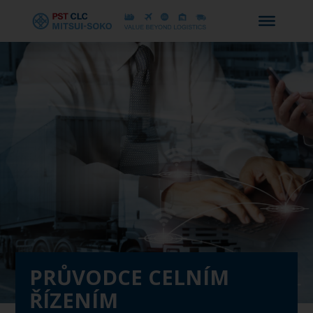
Skip
to
main
Close
content
Menu
PRŮVODCE CELNÍM
ŘÍZENÍM