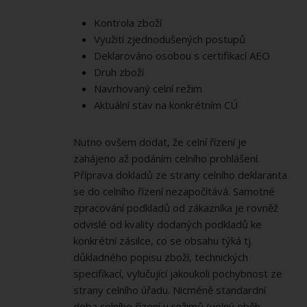
Kontrola zboží
Využití zjednodušených postupů
Deklarováno osobou s certifikací AEO
Druh zboží
Navrhovaný celní režim
Aktuální stav na konkrétním CÚ
Nutno ovšem dodat, že celní řízení je
zahájeno až podáním celního prohlášení.
Příprava dokladů ze strany celního deklaranta
se do celního řízení nezapočítává. Samotné
zpracování podkladů od zákazníka je rovněž
odvislé od kvality dodaných podkladů ke
konkrétní zásilce, co se obsahu týká tj.
důkladného popisu zboží, technických
specifikací, vylučující jakoukoli pochybnost ze
strany celního úřadu. Nicméně standardní
doba celního řízení u režimů (volný oběh,