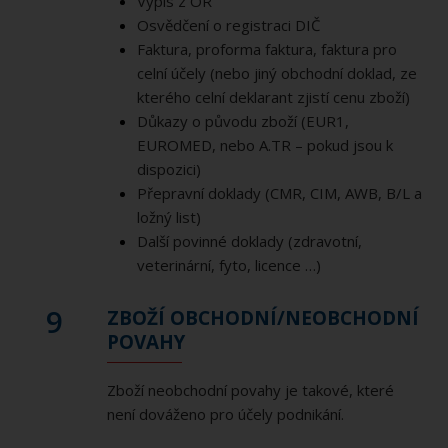
Výpis z OR
Osvědčení o registraci DIČ
Faktura, proforma faktura, faktura pro
celní účely (nebo jiný obchodní doklad, ze
kterého celní deklarant zjistí cenu zboží)
Důkazy o původu zboží (EUR1,
EUROMED, nebo A.TR – pokud jsou k
dispozici)
Přepravní doklady (CMR, CIM, AWB, B/L a
ložný list)
Další povinné doklady (zdravotní,
veterinární, fyto, licence …)
9
ZBOŽÍ OBCHODNÍ/NEOBCHODNÍ
POVAHY
Zboží neobchodní povahy je takové, které
není dováženo pro účely podnikání.