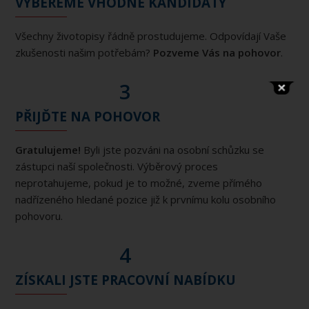
VYBEREME VHODNÉ KANDIDÁTY
Všechny životopisy řádně prostudujeme. Odpovídají Vaše
zkušenosti našim potřebám?
Pozveme Vás na pohovor
.
3
PŘIJĎTE NA POHOVOR
Gratulujeme!
Byli jste pozváni na osobní schůzku se
zástupci naší společnosti. Výběrový proces
neprotahujeme, pokud je to možné, zveme přímého
nadřízeného hledané pozice již k prvnímu kolu osobního
pohovoru.
4
ZÍSKALI JSTE PRACOVNÍ NABÍDKU