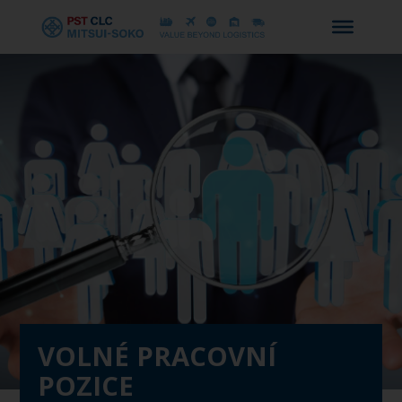
Skip
to
main
Close
content
Menu
VOLNÉ PRACOVNÍ
POZICE