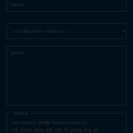
Příloha
Max. velikost:
20 Mb
; Povolené soubory:
pdf, doc(x), xls(x), odt, ods, txt, jp(e)g, png, gif.